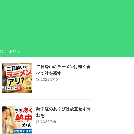
バシーポリシー
二日酔いのラーメンは軽く食
べて汁を残す
2026/6/10
熱中症のあくびは放置せず冷
却を
2026/6/6