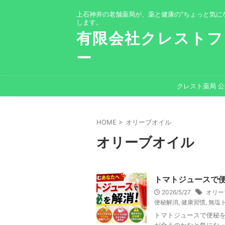
上石神井の老舗薬局が、薬と健康の“ちょっと気に
します。
有限会社クレストフ
ー
クレスト薬局 
HOME
>
オリーブオイル
オリーブオイル
トマトジュースで
2026/5/27
オリー
便秘解消
,
健康習慣
,
無塩
トマトジュースで便秘