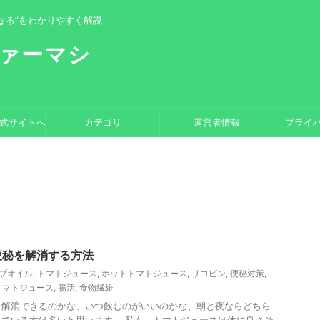
なる”をわかりやすく解説
ァーマシ
公式サイトへ
カテゴリ
運営者情報
プライ
便秘を解消する方法
ブオイル
,
トマトジュース
,
ホットトマトジュース
,
リコピン
,
便秘対策
,
トマトジュース
,
腸活
,
食物繊維
を解消できるのかな、いつ飲むのがいいのかな、朝と夜ならどちら