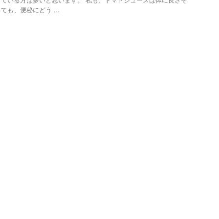
ている方は多いと思います。 私も、トマトジュースは体に良さそ
も、便秘にどう ...