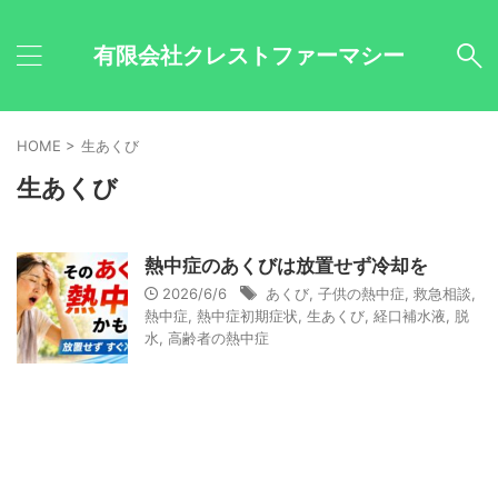
有限会社クレストファーマシー
HOME
>
生あくび
生あくび
熱中症のあくびは放置せず冷却を
2026/6/6
あくび
,
子供の熱中症
,
救急相談
,
熱中症
,
熱中症初期症状
,
生あくび
,
経口補水液
,
脱
水
,
高齢者の熱中症