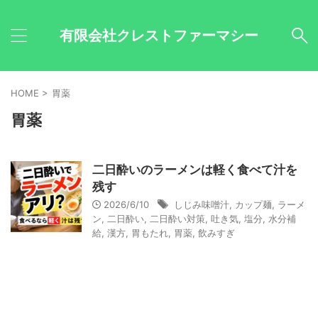
有限会社クレストファーマシー
HOME
>
胃薬
胃薬
二日酔いのラーメンは軽く食べて汁を
残す
2026/6/10
しじみ味噌汁
,
カップ麺
,
ラーメ
ン
,
二日酔い
,
二日酔い対策
,
吐き気
,
塩分
,
水分補
給
,
漢方
,
胃もたれ
,
胃薬
,
飲みすぎ