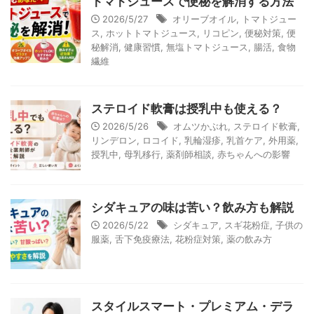
トマトジュースで便秘を解消する方法
2026/5/27
オリーブオイル
,
トマトジュー
ス
,
ホットトマトジュース
,
リコピン
,
便秘対策
,
便
秘解消
,
健康習慣
,
無塩トマトジュース
,
腸活
,
食物
繊維
ステロイド軟膏は授乳中も使える？
2026/5/26
オムツかぶれ
,
ステロイド軟膏
,
リンデロン
,
ロコイド
,
乳輪湿疹
,
乳首ケア
,
外用薬
,
授乳中
,
母乳移行
,
薬剤師相談
,
赤ちゃんへの影響
シダキュアの味は苦い？飲み方も解説
2026/5/22
シダキュア
,
スギ花粉症
,
子供の
服薬
,
舌下免疫療法
,
花粉症対策
,
薬の飲み方
スタイルスマート・プレミアム・デラ