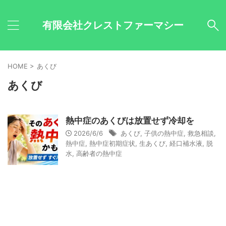
有限会社クレストファーマシー
HOME
>
あくび
あくび
熱中症のあくびは放置せず冷却を
2026/6/6
あくび
,
子供の熱中症
,
救急相談
,
熱中症
,
熱中症初期症状
,
生あくび
,
経口補水液
,
脱
水
,
高齢者の熱中症