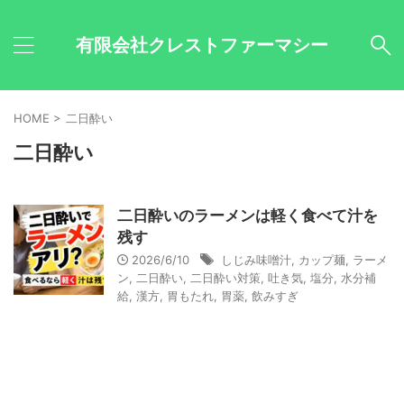
有限会社クレストファーマシー
HOME
>
二日酔い
二日酔い
二日酔いのラーメンは軽く食べて汁を
残す
2026/6/10
しじみ味噌汁
,
カップ麺
,
ラーメ
ン
,
二日酔い
,
二日酔い対策
,
吐き気
,
塩分
,
水分補
給
,
漢方
,
胃もたれ
,
胃薬
,
飲みすぎ