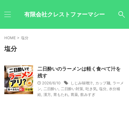
有限会社クレストファーマシー
HOME
>
塩分
塩分
二日酔いのラーメンは軽く食べて汁を
残す
2026/6/10
しじみ味噌汁
,
カップ麺
,
ラーメ
ン
,
二日酔い
,
二日酔い対策
,
吐き気
,
塩分
,
水分補
給
,
漢方
,
胃もたれ
,
胃薬
,
飲みすぎ